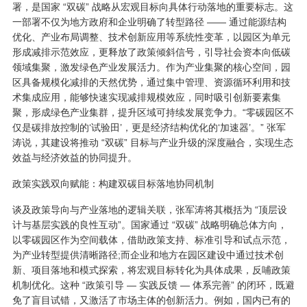
署，是国家 “双碳” 战略从宏观目标向具体行动落地的重要标志。这
一部署不仅为地方政府和企业明确了转型路径 —— 通过能源结构
优化、产业布局调整、技术创新应用等系统性变革，以园区为单元
形成减排示范效应，更释放了政策倾斜信号，引导社会资本向低碳
领域集聚，激发绿色产业发展活力。作为产业集聚的核心空间，园
区具备规模化减排的天然优势，通过集中管理、资源循环利用和技
术集成应用，能够快速实现减排规模效应，同时吸引创新要素集
聚，形成绿色产业集群，提升区域可持续发展竞争力。“零碳园区不
仅是碳排放控制的‘试验田’，更是经济结构优化的‘加速器’。” 张军
涛说，其建设将推动 “双碳” 目标与产业升级的深度融合，实现生态
效益与经济效益的协同提升。
政策实践双向赋能：构建双碳目标落地协同机制
谈及政策导向与产业落地的逻辑关联，张军涛将其概括为 “顶层设
计与基层实践的良性互动”。国家通过 “双碳” 战略明确总体方向，
以零碳园区作为空间载体，借助政策支持、标准引导和试点示范，
为产业转型提供清晰路径;而企业和地方在园区建设中通过技术创
新、项目落地和模式探索，将宏观目标转化为具体成果，反哺政策
机制优化。这种 “政策引导 — 实践反馈 — 体系完善” 的闭环，既避
免了盲目试错，又激活了市场主体的创新活力。例如，国内已有的