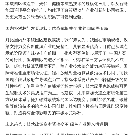
零碳园区试点中，光伏、储能等成熟技术的规模化应用，以及智能
能源管理平台的推广，均体现了政策驱动与产业创新的协同效应，
为更大范围的绿色转型积累了可复制经验。
国内外对标与发展现状：优势短板并存 接轨国际需破局
对比国内外零碳园区建设实践，张军涛认为，我国在市场规模、政
策支持力度和新能源产业链完整性上具有显著优势，目前已从试点
示范阶段迈向规模推广前期，一批典型案例初步展现了 “中国方案”
的可行性。但与国际先进水平相比，仍存在第三方认证机制不成
熟、碳排放核算透明度不足、跨产业技术整合能力较弱等短板。国
际标准侧重市场化认证、碳排放绝对量核算及前沿技术协同，而我
国现阶段以政府主导试点为主，指标体系更贴合产业转型升级的阶
段性特征，侧重单位产值能耗等相对指标，技术应用也以成熟可再
生能源技术的集成推广为主。他建议，未来需加快建立市场化第三
方认证体系，提升碳排放核算的国际透明度，同时加强氢能、碳捕
集等前沿技术的跨产业协同创新，推动国内标准与国际规则深度接
轨，打造具有全球影响力的零碳示范标杆。
未来趋势：技术政策资本驱动变革 绿色产业迎来机遇期