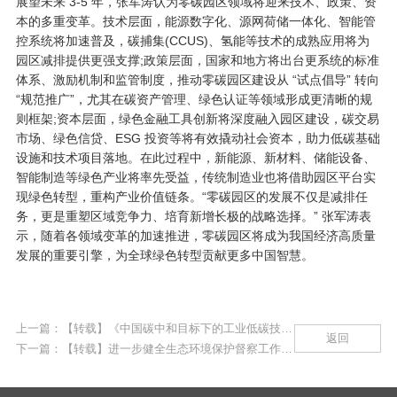
展望未来 3-5 年，张军涛认为零碳园区领域将迎来技术、政策、资
本的多重变革。技术层面，能源数字化、源网荷储一体化、智能管
控系统将加速普及，碳捕集(CCUS)、氢能等技术的成熟应用将为
园区减排提供更强支撑;政策层面，国家和地方将出台更系统的标准
体系、激励机制和监管制度，推动零碳园区建设从 “试点倡导” 转向
“规范推广”，尤其在碳资产管理、绿色认证等领域形成更清晰的规
则框架;资本层面，绿色金融工具创新将深度融入园区建设，碳交易
市场、绿色信贷、ESG 投资等将有效撬动社会资本，助力低碳基础
设施和技术项目落地。在此过程中，新能源、新材料、储能设备、
智能制造等绿色产业将率先受益，传统制造业也将借助园区平台实
现绿色转型，重构产业价值链条。“零碳园区的发展不仅是减排任
务，更是重塑区域竞争力、培育新增长极的战略选择。” 张军涛表
示，随着各领域变革的加速推进，零碳园区将成为我国经济高质量
发展的重要引擎，为全球绿色转型贡献更多中国智慧。
上一篇：【转载】《中国碳中和目标下的工业低碳技术展望》报告发布
返回
下一篇：【转载】进一步健全生态环境保护督察工作体制机制——中央生态环境保护督察工作领导小组办公室有关负责人就…