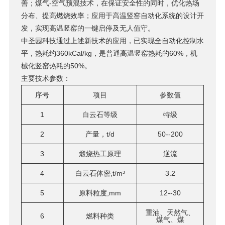
善；煤气-空气预混技术，在保证安全性的同时，优化热场
分布、提高燃烧效率；应用于高温竖窑自动化系统的设计开
发，实现高温竖窑的一键启停及无人值守。
中圣园科技通过上述新技术的应用，已实现全自动化控制水
平，热耗约360kCal/kg，是普通高温竖窑热耗的60%，机
械化竖窑热耗的50%。
主要技术参数：
序号
项目
参数值
1
白云石等级
特级
2
产量，t/d
50--200
3
煅烧热工原理
逆流
4
白云石体密,t/m³
3.2
5
原料粒度,mm
12--30
重油、天然气、
6
燃料种类
煤气、煤