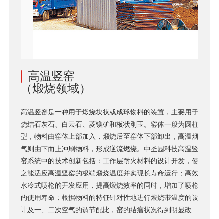
高温竖窑
（煅烧领域）
高温竖窑是一种用于煅烧块状或成球物料的装置，主要用于
烧结石灰石、白云石、菱镁矿和板状刚玉。窑体一般为圆柱
型，物料由窑体上部加入，煅烧后至窑体下部卸出，高温烟
气则由下而上冲刷物料，形成逆流燃烧。中圣园科技高温竖
窑系统中的技术创新包括：工作层耐火材料的设计开发，使
之能适应高温竖窑的极端煅烧温度并实现长寿命运行；高效
水冷式喷枪的开发应用，提高煅烧效率的同时，增加了喷枪
的使用寿命；根据物料的特征针对性地进行煅烧带温度的设
计及一、二次空气的调节配比，窑的结瘤状况得到明显改