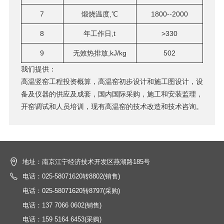
7
煅烧温度,℃
1800--2000
8
年工作日,t
>330
9
无效热排放,kJ/kg
502
我们提供：
高温竖窑工程投资概算，高温窑初步设计和施工图设计，设
备及仪器的供应及成套，国内国际采购，施工和安装监理，
开窑调试和人员培训，现有高温窑的技术改造和技术咨询。
地址：南京江宁经济技术开发区燕湖路185号
电话：025-58071620转8802(销售)
电话：025-58071620转8797(采购)
电话：137 7066 0602(销售)
电话：159 5164 6453(采购)